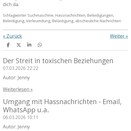
dich da.
Schlagwörter Suchmaschine, Hassnachrichten, Beleidigungen,
Beleidigung, Verleumdung, Belästigung, abscheuliche Nachrichten
«
Zurück
Weiter
»
T
T
T
T
e
e
e
e
i
i
i
i
Der Streit in toxischen Beziehungen
l
l
l
l
e
e
e
e
07.03.2026
22:22
n
n
n
n
Autor: Jenny
Weiterlesen »
Umgang mit Hassnachrichten - Email,
WhatsApp u.a.
06.03.2026
10:11
Autor: Jenny